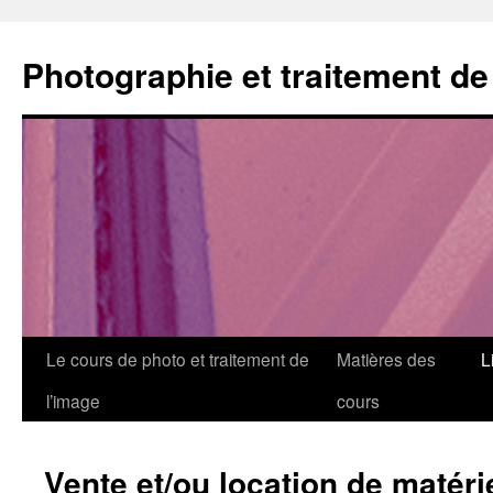
Aller
au
Photographie et traitement de
contenu
Le cours de photo et traitement de
Matières des
L
l’image
cours
Vente et/ou location de matér